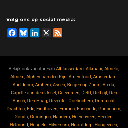
Volg ons op social media:
F
Bl
Li
X
F
a
u
n
e
c
e
k
e
e
s
e
d
b
ky
dI
Bekijk ook vacatures in
Alblasserdam
,
Alkmaar
,
Almelo
,
o
n
Almere
,
Alphen aan den Rijn
,
Amersfoort
,
Amsterdam
,
Apeldoorn
,
Arnhem
,
Assen
,
Bergen op Zoom
,
Breda
,
o
Capelle aan den IJssel
,
Coevorden
,
Delft
,
Delfzijl
,
Den
k
Bosch
,
Den Haag
,
Deventer
,
Doetinchem
,
Dordrecht
,
Drachten
,
Ede
,
Eindhoven
,
Emmen
,
Enschede
,
Gorinchem
,
Gouda
,
Groningen
,
Haarlem
,
Heerenveen
,
Heerlen
,
Helmond
,
Hengelo
,
Hilversum
,
Hoofddorp
,
Hoogeveen
,