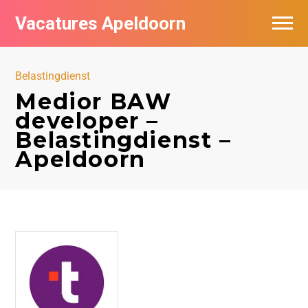
Vacatures Apeldoorn
Vacatures per bedrijf
Belastingdienst
De populairste vacatures in Apeldoorn
Medior BAW
developer –
Nieuwsbrief feed
Belastingdienst –
Apeldoorn