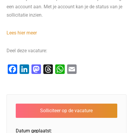
een account aan. Met je account kan je de status van je
sollicitatie inzien.
Lees hier meer
Deel deze vacature:
F
Li
M
T
W
E
a
n
a
hr
h
m
c
k
st
e
at
ai
e
e
o
a
s
l
b
dI
d
d
A
o
n
o
s
p
o
n
p
Datum geplaatst: