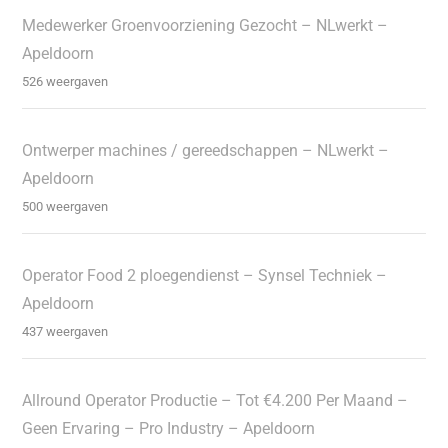
Medewerker Groenvoorziening Gezocht – NLwerkt –
Apeldoorn
526 weergaven
Ontwerper machines / gereedschappen – NLwerkt –
Apeldoorn
500 weergaven
Operator Food 2 ploegendienst – Synsel Techniek –
Apeldoorn
437 weergaven
Allround Operator Productie – Tot €4.200 Per Maand –
Geen Ervaring – Pro Industry – Apeldoorn