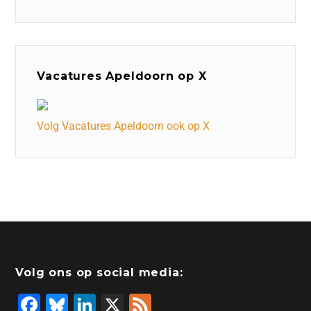
Vacatures Apeldoorn op X
Volg Vacatures Apeldoorn ook op X
Volg ons op social media:
F
Bl
Li
X
F