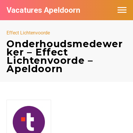
Vacatures Apeldoorn
Vacatures per bedrijf
Effect Lichtenvoorde
De populairste vacatures in Apeldoorn
Onderhoudsmedewer
ker – Effect
Nieuwsbrief feed
Lichtenvoorde –
Apeldoorn