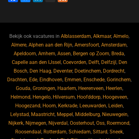
a
u
n
e
c
e
k
e
e
s
e
d
b
ky
dI
Bekijk ook vacatures in
Alblasserdam
,
Alkmaar
,
Almelo
,
o
n
Almere
,
Alphen aan den Rijn
,
Amersfoort
,
Amsterdam
,
Apeldoorn
,
Arnhem
,
Assen
,
Bergen op Zoom
,
Breda
,
o
Capelle aan den IJssel
,
Coevorden
,
Delft
,
Delfzijl
,
Den
k
Bosch
,
Den Haag
,
Deventer
,
Doetinchem
,
Dordrecht
,
Drachten
,
Ede
,
Eindhoven
,
Emmen
,
Enschede
,
Gorinchem
,
Gouda
,
Groningen
,
Haarlem
,
Heerenveen
,
Heerlen
,
Helmond
,
Hengelo
,
Hilversum
,
Hoofddorp
,
Hoogeveen
,
Hoogezand
,
Hoorn
,
Kerkrade
,
Leeuwarden
,
Leiden
,
Lelystad
,
Maastricht
,
Meppel
,
Middelburg
,
Nieuwegein
,
Nijkerk
,
Nijmegen
,
Nijverdal
,
Oosterhout
,
Oss
,
Roermond
,
Roosendaal
,
Rotterdam
,
Schiedam
,
Sittard
,
Sneek
,