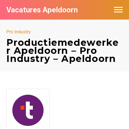
Vacatures Apeldoorn
Vacatures per bedrijf
Pro Industry
De populairste vacatures in Apeldoorn
Productiemedewerke
r Apeldoorn – Pro
Nieuwsbrief feed
Industry – Apeldoorn