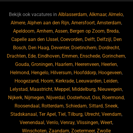
e
s
e
d
b
ky
dI
Bekijk ook vacatures in
Alblasserdam
,
Alkmaar
,
Almelo
,
o
n
Almere
,
Alphen aan den Rijn
,
Amersfoort
,
Amsterdam
,
Apeldoorn
,
Arnhem
,
Assen
,
Bergen op Zoom
,
Breda
,
o
Capelle aan den IJssel
,
Coevorden
,
Delft
,
Delfzijl
,
Den
k
Bosch
,
Den Haag
,
Deventer
,
Doetinchem
,
Dordrecht
,
Drachten
,
Ede
,
Eindhoven
,
Emmen
,
Enschede
,
Gorinchem
,
Gouda
,
Groningen
,
Haarlem
,
Heerenveen
,
Heerlen
,
Helmond
,
Hengelo
,
Hilversum
,
Hoofddorp
,
Hoogeveen
,
Hoogezand
,
Hoorn
,
Kerkrade
,
Leeuwarden
,
Leiden
,
Lelystad
,
Maastricht
,
Meppel
,
Middelburg
,
Nieuwegein
,
Nijkerk
,
Nijmegen
,
Nijverdal
,
Oosterhout
,
Oss
,
Roermond
,
Roosendaal
,
Rotterdam
,
Schiedam
,
Sittard
,
Sneek
,
Stadskanaal
,
Ter Apel
,
Tiel
,
Tilburg
,
Utrecht
,
Veendam
,
Veenendaal
,
Venlo
,
Venray
,
Vlissingen
,
Weert
,
Winschoten
,
Zaandam
,
Zoetermeer
,
Zwolle