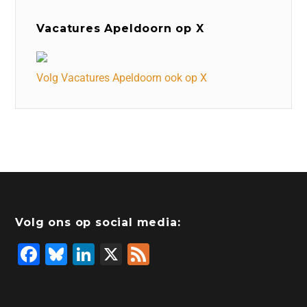
Vacatures Apeldoorn op X
Volg Vacatures Apeldoorn ook op X
Volg ons op social media:
F
Bl
Li
X
F
a
u
n
e
c
e
k
e