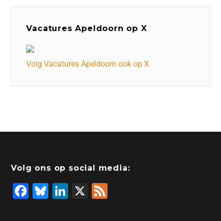
Vacatures Apeldoorn op X
Volg Vacatures Apeldoorn ook op X
Volg ons op social media:
F
Bl
Li
X
F
a
u
n
e