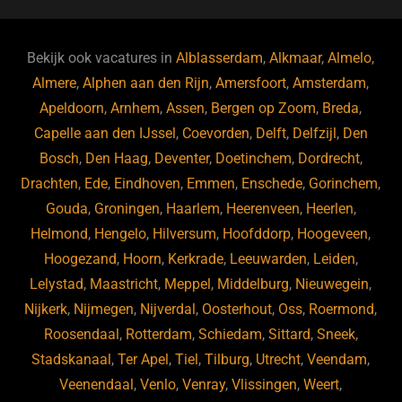
c
e
k
e
e
s
e
d
b
ky
dI
Bekijk ook vacatures in
Alblasserdam
,
Alkmaar
,
Almelo
,
o
n
Almere
,
Alphen aan den Rijn
,
Amersfoort
,
Amsterdam
,
Apeldoorn
,
Arnhem
,
Assen
,
Bergen op Zoom
,
Breda
,
o
Capelle aan den IJssel
,
Coevorden
,
Delft
,
Delfzijl
,
Den
k
Bosch
,
Den Haag
,
Deventer
,
Doetinchem
,
Dordrecht
,
Drachten
,
Ede
,
Eindhoven
,
Emmen
,
Enschede
,
Gorinchem
,
Gouda
,
Groningen
,
Haarlem
,
Heerenveen
,
Heerlen
,
Helmond
,
Hengelo
,
Hilversum
,
Hoofddorp
,
Hoogeveen
,
Hoogezand
,
Hoorn
,
Kerkrade
,
Leeuwarden
,
Leiden
,
Lelystad
,
Maastricht
,
Meppel
,
Middelburg
,
Nieuwegein
,
Nijkerk
,
Nijmegen
,
Nijverdal
,
Oosterhout
,
Oss
,
Roermond
,
Roosendaal
,
Rotterdam
,
Schiedam
,
Sittard
,
Sneek
,
Stadskanaal
,
Ter Apel
,
Tiel
,
Tilburg
,
Utrecht
,
Veendam
,
Veenendaal
,
Venlo
,
Venray
,
Vlissingen
,
Weert
,