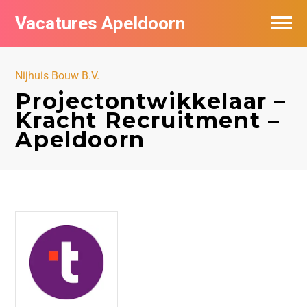
Vacatures Apeldoorn
Vacatures per bedrijf
Nijhuis Bouw B.V.
De populairste vacatures in Apeldoorn
Projectontwikkelaar –
Kracht Recruitment –
Nieuwsbrief feed
Apeldoorn