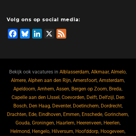
Volg ons op social media:
F
Bl
Li
X
F
a
u
n
e
c
e
k
e
e
s
e
d
b
ky
dI
Bekijk ook vacatures in
Alblasserdam
,
Alkmaar
,
Almelo
,
o
n
Almere
,
Alphen aan den Rijn
,
Amersfoort
,
Amsterdam
,
Apeldoorn
,
Arnhem
,
Assen
,
Bergen op Zoom
,
Breda
,
o
Capelle aan den IJssel
,
Coevorden
,
Delft
,
Delfzijl
,
Den
k
Bosch
,
Den Haag
,
Deventer
,
Doetinchem
,
Dordrecht
,
Drachten
,
Ede
,
Eindhoven
,
Emmen
,
Enschede
,
Gorinchem
,
Gouda
,
Groningen
,
Haarlem
,
Heerenveen
,
Heerlen
,
Helmond
,
Hengelo
,
Hilversum
,
Hoofddorp
,
Hoogeveen
,