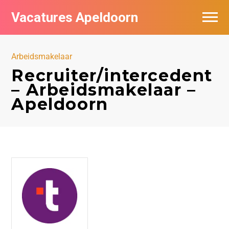
Vacatures Apeldoorn
Vacatures per bedrijf
Arbeidsmakelaar
De populairste vacatures in Apeldoorn
Recruiter/intercedent
– Arbeidsmakelaar –
Nieuwsbrief feed
Apeldoorn