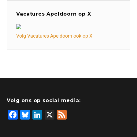
Vacatures Apeldoorn op X
Volg Vacatures Apeldoorn ook op X
Volg ons op social media:
F
Bl
Li
X
F
a
u
n
e
c
e
k
e