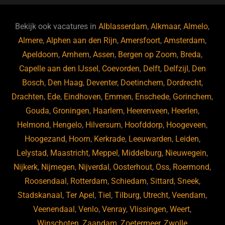
e
s
e
d
b
ky
dI
Bekijk ook vacatures in
Alblasserdam
,
Alkmaar
,
Almelo
,
o
n
Almere
,
Alphen aan den Rijn
,
Amersfoort
,
Amsterdam
,
Apeldoorn
,
Arnhem
,
Assen
,
Bergen op Zoom
,
Breda
,
o
Capelle aan den IJssel
,
Coevorden
,
Delft
,
Delfzijl
,
Den
k
Bosch
,
Den Haag
,
Deventer
,
Doetinchem
,
Dordrecht
,
Drachten
,
Ede
,
Eindhoven
,
Emmen
,
Enschede
,
Gorinchem
,
Gouda
,
Groningen
,
Haarlem
,
Heerenveen
,
Heerlen
,
Helmond
,
Hengelo
,
Hilversum
,
Hoofddorp
,
Hoogeveen
,
Hoogezand
,
Hoorn
,
Kerkrade
,
Leeuwarden
,
Leiden
,
Lelystad
,
Maastricht
,
Meppel
,
Middelburg
,
Nieuwegein
,
Nijkerk
,
Nijmegen
,
Nijverdal
,
Oosterhout
,
Oss
,
Roermond
,
Roosendaal
,
Rotterdam
,
Schiedam
,
Sittard
,
Sneek
,
Stadskanaal
,
Ter Apel
,
Tiel
,
Tilburg
,
Utrecht
,
Veendam
,
Veenendaal
,
Venlo
,
Venray
,
Vlissingen
,
Weert
,
Winschoten
,
Zaandam
,
Zoetermeer
,
Zwolle