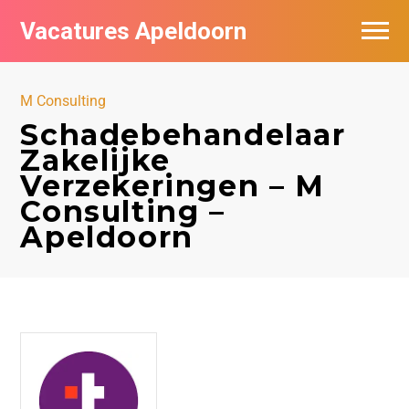
Vacatures Apeldoorn
Vacatures per bedrijf
M Consulting
De populairste vacatures in Apeldoorn
Schadebehandelaar
Zakelijke
Nieuwsbrief feed
Verzekeringen – M
Consulting –
Apeldoorn