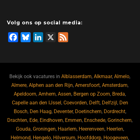
Volg ons op social media:
F
Bl
Li
X
F
a
u
n
e
c
e
k
e
e
s
e
d
b
ky
dI
Bekijk ook vacatures in
Alblasserdam
,
Alkmaar
,
Almelo
,
o
n
Almere
,
Alphen aan den Rijn
,
Amersfoort
,
Amsterdam
,
Apeldoorn
,
Arnhem
,
Assen
,
Bergen op Zoom
,
Breda
,
o
Capelle aan den IJssel
,
Coevorden
,
Delft
,
Delfzijl
,
Den
k
Bosch
,
Den Haag
,
Deventer
,
Doetinchem
,
Dordrecht
,
Drachten
,
Ede
,
Eindhoven
,
Emmen
,
Enschede
,
Gorinchem
,
Gouda
,
Groningen
,
Haarlem
,
Heerenveen
,
Heerlen
,
Helmond
,
Hengelo
,
Hilversum
,
Hoofddorp
,
Hoogeveen
,