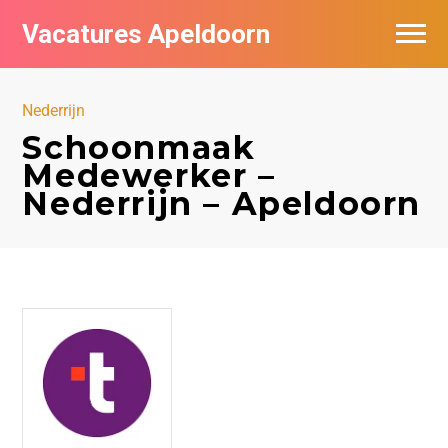
Vacatures Apeldoorn
Vacatures per bedrijf
Nederrijn
De populairste vacatures in Apeldoorn
Schoonmaak
Medewerker –
Nieuwsbrief feed
Nederrijn – Apeldoorn