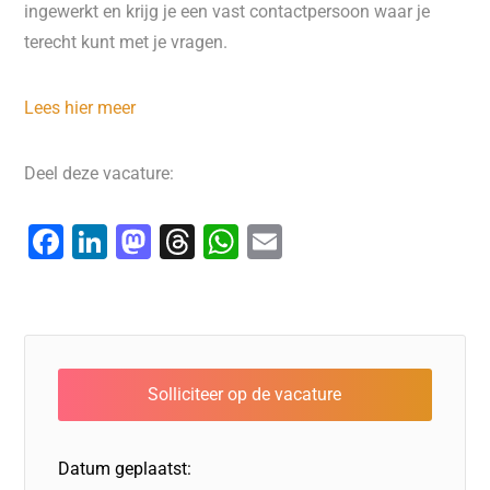
ingewerkt en krijg je een vast contactpersoon waar je
terecht kunt met je vragen.
Lees hier meer
Deel deze vacature:
F
Li
M
T
W
E
a
n
a
hr
h
m
c
k
st
e
at
ai
e
e
o
a
s
l
b
dI
d
d
A
o
n
o
s
p
o
n
p
Datum geplaatst:
k