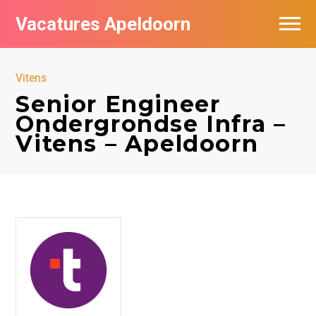
Vacatures Apeldoorn
Vacatures per bedrijf
Vitens
De populairste vacatures in Apeldoorn
Senior Engineer
Ondergrondse Infra –
Nieuwsbrief feed
Vitens – Apeldoorn