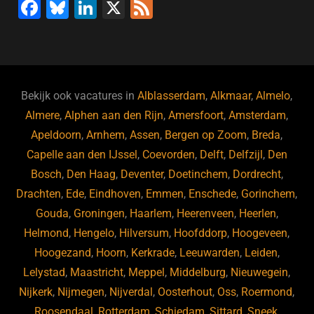
F
Bl
Li
X
F
a
u
n
e
c
e
k
e
e
s
e
d
b
ky
dI
Bekijk ook vacatures in
Alblasserdam
,
Alkmaar
,
Almelo
,
o
n
Almere
,
Alphen aan den Rijn
,
Amersfoort
,
Amsterdam
,
Apeldoorn
,
Arnhem
,
Assen
,
Bergen op Zoom
,
Breda
,
o
Capelle aan den IJssel
,
Coevorden
,
Delft
,
Delfzijl
,
Den
k
Bosch
,
Den Haag
,
Deventer
,
Doetinchem
,
Dordrecht
,
Drachten
,
Ede
,
Eindhoven
,
Emmen
,
Enschede
,
Gorinchem
,
Gouda
,
Groningen
,
Haarlem
,
Heerenveen
,
Heerlen
,
Helmond
,
Hengelo
,
Hilversum
,
Hoofddorp
,
Hoogeveen
,
Hoogezand
,
Hoorn
,
Kerkrade
,
Leeuwarden
,
Leiden
,
Lelystad
,
Maastricht
,
Meppel
,
Middelburg
,
Nieuwegein
,
Nijkerk
,
Nijmegen
,
Nijverdal
,
Oosterhout
,
Oss
,
Roermond
,
Roosendaal
,
Rotterdam
,
Schiedam
,
Sittard
,
Sneek
,