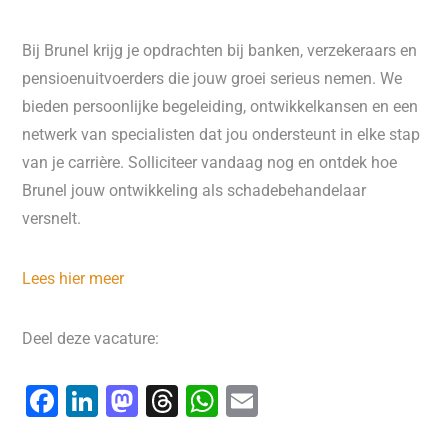
Bij Brunel krijg je opdrachten bij banken, verzekeraars en
pensioenuitvoerders die jouw groei serieus nemen. We
bieden persoonlijke begeleiding, ontwikkelkansen en een
netwerk van specialisten dat jou ondersteunt in elke stap
van je carrière. Solliciteer vandaag nog en ontdek hoe
Brunel jouw ontwikkeling als schadebehandelaar
versnelt.
Lees hier meer
Deel deze vacature:
F
Li
M
T
W
E
a
n
a
hr
h
m