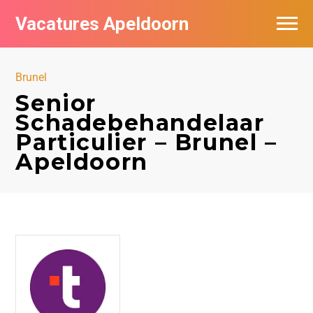
Vacatures Apeldoorn
Vacatures per bedrijf
Brunel
De populairste vacatures in Apeldoorn
Senior
Schadebehandelaar
Nieuwsbrief feed
Particulier – Brunel –
Apeldoorn