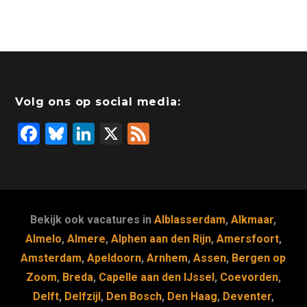
Volg ons op social media:
F
Bl
Li
X
F
a
u
n
e
c
e
k
e
e
s
e
d
b
k
dI
Bekijk ook vacatures in
Alblasserdam
,
Alkmaar
,
o
y
n
Almelo
,
Almere
,
Alphen aan den Rijn
,
Amersfoort
,
Amsterdam
,
Apeldoorn
,
Arnhem
,
Assen
,
Bergen op
o
Zoom
,
Breda
,
Capelle aan den IJssel
,
Coevorden
,
k
Delft
,
Delfzijl
,
Den Bosch
,
Den Haag
,
Deventer
,