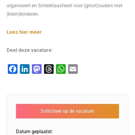
organiseert en Sinterklaasfeest voor (groot)ouders met
(klein)kinderen.
Lees hier meer
Deel deze vacature:
F
Li
M
T
W
E
a
n
a
hr
h
m
c
k
st
e
at
ai
e
e
o
a
s
l
b
dI
d
d
A
o
n
o
s
p
o
n
p
Datum geplaatst: