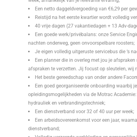
week, afhankelijk van je relevante ervaring;
Een netto daggeldvergoeding van €6,29 per gew
Reistijd na het eerste kwartier wordt volledig ve
40 vrije dagen (27 vakantiedagen + 13 Adv-dag
Een goede werk/privébalans: onze Service Engin
nachten onderweg, geen onvoorspelbare roosters;
Je eigen volledig uitgeruste servicebus die ‘s n
Een planner die in overleg met jou je afspraken 
afspraken te verzetten. Jij focust op sleutelen, wij 
Het beste gereedschap van onder andere Facom
Een goed georganiseerde onboarding waarbij je
opleidingsmogelijkheden via de Motrac Academie: ve
hydrauliek en verbrandingstechniek;
Een dienstverband voor 32 of 40 uur per week;
Een arbeidsovereenkomst voor een jaar, waarna 
dienstverband;