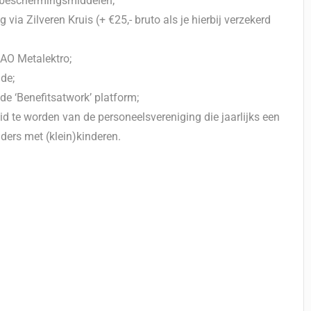
e beschermingsmiddelen;
 via Zilveren Kruis (+ €25,- bruto als je hierbij verzekerd
AO Metalektro;
nde;
e ‘Benefitsatwork’ platform;
lid te worden van de personeelsvereniging die jaarlijks een
uders met (klein)kinderen.