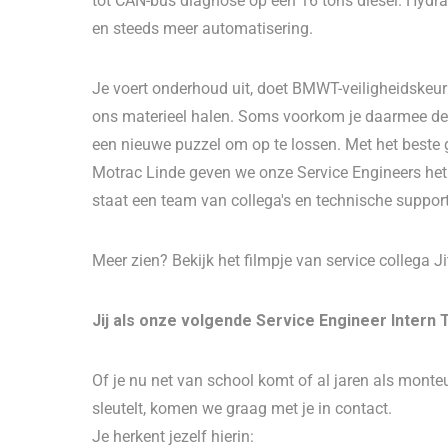
tot CAN-bus diagnose op een 16 tons diesel. Hydra
en steeds meer automatisering.
Je voert onderhoud uit, doet BMWT-veiligheidskeur
ons materieel halen. Soms voorkom je daarmee de 
een nieuwe puzzel om op te lossen. Met het beste
Motrac Linde geven we onze Service Engineers het v
staat een team van collega's en technische suppor
Meer zien? Bekijk het filmpje van service collega Ji
Jij als onze volgende Service Engineer Intern 
Of je nu net van school komt of al jaren als monteu
sleutelt, komen we graag met je in contact.
Je herkent jezelf hierin: