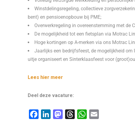
Volledig verzorgde werkkleding en persoonlijk
Winstdelingsregeling, collectieve zorgverzekering
bent) en pensioenopbouw bij PME;
Overwerkregeling in overeenstemming met de C
De mogelijkheid tot een fietsplan via Motrac Li
Hoge kortingen op A-merken via ons Motrac Lind
Jaarlijks een bedrijfsfeest, de mogelijkheid om 
uitje organiseert en Sinterklaasfeest voor (groot)o
Lees hier meer
Deel deze vacature:
F
Li
M
T
W
E
a
n
a
hr
h
m
c
k
st
e
at
ai