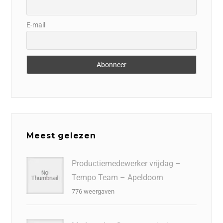
E-mail
Meest gelezen
Productiemedewerker vrijdag –
Tempo Team – Apeldoorn
776 weergaven