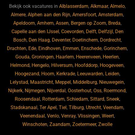
b
ky
dI
Bekijk ook vacatures in
Alblasserdam
,
Alkmaar
,
Almelo
,
o
n
Almere
,
Alphen aan den Rijn
,
Amersfoort
,
Amsterdam
,
Apeldoorn
,
Arnhem
,
Assen
,
Bergen op Zoom
,
Breda
,
o
Capelle aan den IJssel
,
Coevorden
,
Delft
,
Delfzijl
,
Den
k
Bosch
,
Den Haag
,
Deventer
,
Doetinchem
,
Dordrecht
,
Drachten
,
Ede
,
Eindhoven
,
Emmen
,
Enschede
,
Gorinchem
,
Gouda
,
Groningen
,
Haarlem
,
Heerenveen
,
Heerlen
,
Helmond
,
Hengelo
,
Hilversum
,
Hoofddorp
,
Hoogeveen
,
Hoogezand
,
Hoorn
,
Kerkrade
,
Leeuwarden
,
Leiden
,
Lelystad
,
Maastricht
,
Meppel
,
Middelburg
,
Nieuwegein
,
Nijkerk
,
Nijmegen
,
Nijverdal
,
Oosterhout
,
Oss
,
Roermond
,
Roosendaal
,
Rotterdam
,
Schiedam
,
Sittard
,
Sneek
,
Stadskanaal
,
Ter Apel
,
Tiel
,
Tilburg
,
Utrecht
,
Veendam
,
Veenendaal
,
Venlo
,
Venray
,
Vlissingen
,
Weert
,
Winschoten
,
Zaandam
,
Zoetermeer
,
Zwolle