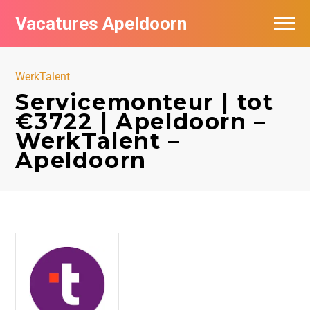
Vacatures Apeldoorn
Vacatures per bedrijf
WerkTalent
De populairste vacatures in Apeldoorn
Servicemonteur | tot
€3722 | Apeldoorn –
Nieuwsbrief feed
WerkTalent –
Apeldoorn