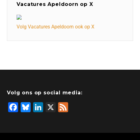
Vacatures Apeldoorn op X
Volg Vacatures Apeldoorn ook op X
Volg ons op social media:
F
Bl
Li
X
F
a
u
n
e
c
e
k
e
e
s
e
d