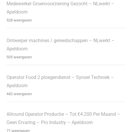
Medewerker Groenvoorziening Gezocht – NLwerkt –
Apeldoorn
528 weergaven
Ontwerper machines / gereedschappen – NLwerkt –
Apeldoorn
505 weergaven
Operator Food 2 ploegendienst – Synsel Techniek –
Apeldoorn
442 weergaven
Allround Operator Productie – Tot €4.200 Per Maand –
Geen Ervaring – Pro Industry – Apeldoorn
71 weergaven