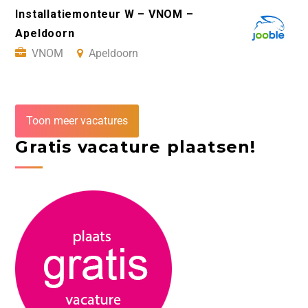
Installatiemonteur W – VNOM –
Apeldoorn
VNOM
Apeldoorn
Toon meer vacatures
Gratis vacature plaatsen!