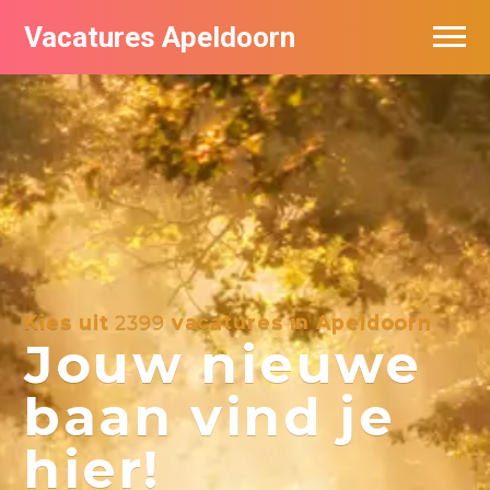
Vacatures Apeldoorn
Vacatures per bedrijf
De populairste vacatures in Apeldoorn
Nieuwsbrief feed
Kies uit
2399
vacatures in Apeldoorn
Jouw nieuwe
baan vind je
hier!