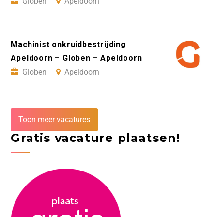
Globen
Apeldoorn
Machinist onkruidbestrijding
Apeldoorn – Globen – Apeldoorn
Globen
Apeldoorn
Toon meer vacatures
Gratis vacature plaatsen!