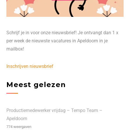
Schrijf je in voor onze nieuwsbrief! Je ontvangt dan 1 x
per week de nieuwste vacatures in Apeldoorn in je
mailbox!
Inschrijven nieuwsbrief
Meest gelezen
Productiemedewerker vrijdag – Tempo Team –
Apeldoorn
774 weergaven