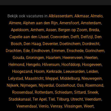
c
e
k
e
e
s
e
d
b
ky
dI
Bekijk ook vacatures in
Alblasserdam
,
Alkmaar
,
Almelo
,
o
n
Almere
,
Alphen aan den Rijn
,
Amersfoort
,
Amsterdam
,
Apeldoorn
,
Arnhem
,
Assen
,
Bergen op Zoom
,
Breda
,
o
Capelle aan den IJssel
,
Coevorden
,
Delft
,
Delfzijl
,
Den
k
Bosch
,
Den Haag
,
Deventer
,
Doetinchem
,
Dordrecht
,
Drachten
,
Ede
,
Eindhoven
,
Emmen
,
Enschede
,
Gorinchem
,
Gouda
,
Groningen
,
Haarlem
,
Heerenveen
,
Heerlen
,
Helmond
,
Hengelo
,
Hilversum
,
Hoofddorp
,
Hoogeveen
,
Hoogezand
,
Hoorn
,
Kerkrade
,
Leeuwarden
,
Leiden
,
Lelystad
,
Maastricht
,
Meppel
,
Middelburg
,
Nieuwegein
,
Nijkerk
,
Nijmegen
,
Nijverdal
,
Oosterhout
,
Oss
,
Roermond
,
Roosendaal
,
Rotterdam
,
Schiedam
,
Sittard
,
Sneek
,
Stadskanaal
,
Ter Apel
,
Tiel
,
Tilburg
,
Utrecht
,
Veendam
,
Veenendaal
,
Venlo
,
Venray
,
Vlissingen
,
Weert
,