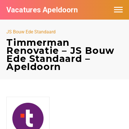
Vacatures Apeldoorn
Vacatures per bedrijf
JS Bouw Ede Standaard
De populairste vacatures in Apeldoorn
Timmerman
Renovatie – JS Bouw
Nieuwsbrief feed
Ede Standaard –
Apeldoorn