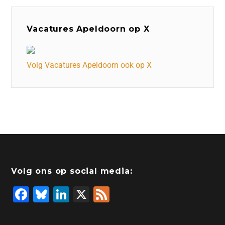
Vacatures Apeldoorn op X
Volg Vacatures Apeldoorn ook op X
Volg ons op social media:
F
Bl
Li
X
F
a
u
n
e