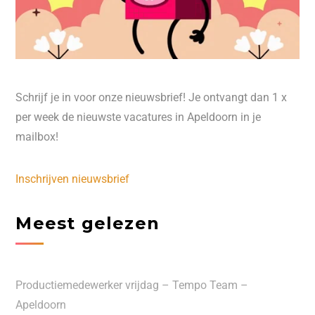
Schrijf je in voor onze nieuwsbrief! Je ontvangt dan 1 x
per week de nieuwste vacatures in Apeldoorn in je
mailbox!
Inschrijven nieuwsbrief
Meest gelezen
Productiemedewerker vrijdag – Tempo Team –
Apeldoorn