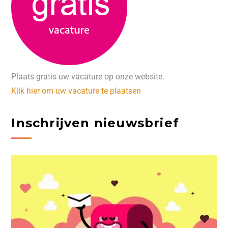
Plaats gratis uw vacature op onze website.
Klik hier om uw vacature te plaatsen
Inschrijven nieuwsbrief