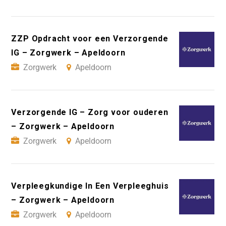
ZZP Opdracht voor een Verzorgende
IG – Zorgwerk – Apeldoorn
Zorgwerk
Apeldoorn
Verzorgende IG – Zorg voor ouderen
– Zorgwerk – Apeldoorn
Zorgwerk
Apeldoorn
Verpleegkundige In Een Verpleeghuis
– Zorgwerk – Apeldoorn
Zorgwerk
Apeldoorn