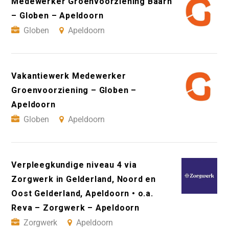
Medewerker Groenvoorziening Baarn
– Globen – Apeldoorn
Globen
Apeldoorn
Vakantiewerk Medewerker
Groenvoorziening – Globen –
Apeldoorn
Globen
Apeldoorn
Verpleegkundige niveau 4 via
Zorgwerk in Gelderland, Noord en
Oost Gelderland, Apeldoorn • o.a.
Reva – Zorgwerk – Apeldoorn
Zorgwerk
Apeldoorn