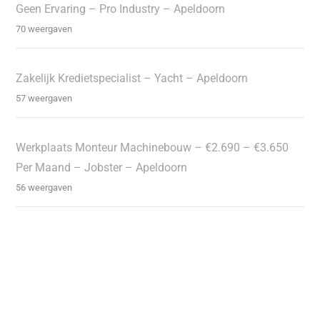
Geen Ervaring – Pro Industry – Apeldoorn
70 weergaven
Zakelijk Kredietspecialist – Yacht – Apeldoorn
57 weergaven
Werkplaats Monteur Machinebouw – €2.690 – €3.650
Per Maand – Jobster – Apeldoorn
56 weergaven