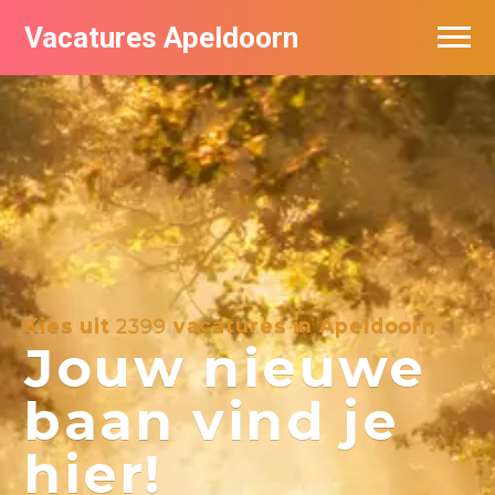
Vacatures Apeldoorn
Vacatures per bedrijf
De populairste vacatures in Apeldoorn
Nieuwsbrief feed
Kies uit
2399
vacatures in Apeldoorn
Jouw nieuwe
baan vind je
hier!