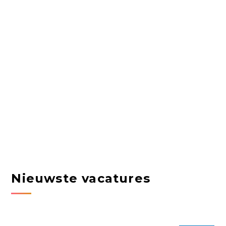
Nieuwste vacatures