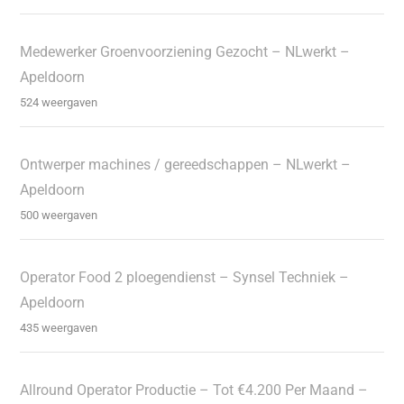
Medewerker Groenvoorziening Gezocht – NLwerkt –
Apeldoorn
524 weergaven
Ontwerper machines / gereedschappen – NLwerkt –
Apeldoorn
500 weergaven
Operator Food 2 ploegendienst – Synsel Techniek –
Apeldoorn
435 weergaven
Allround Operator Productie – Tot €4.200 Per Maand –