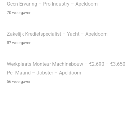
Geen Ervaring – Pro Industry – Apeldoorn
70 weergaven
Zakelijk Kredietspecialist – Yacht – Apeldoorn
57 weergaven
Werkplaats Monteur Machinebouw – €2.690 – €3.650
Per Maand – Jobster – Apeldoorn
56 weergaven