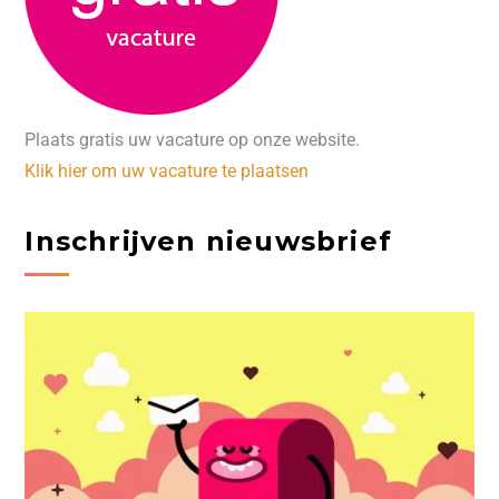
Plaats gratis uw vacature op onze website.
Klik hier om uw vacature te plaatsen
Inschrijven nieuwsbrief