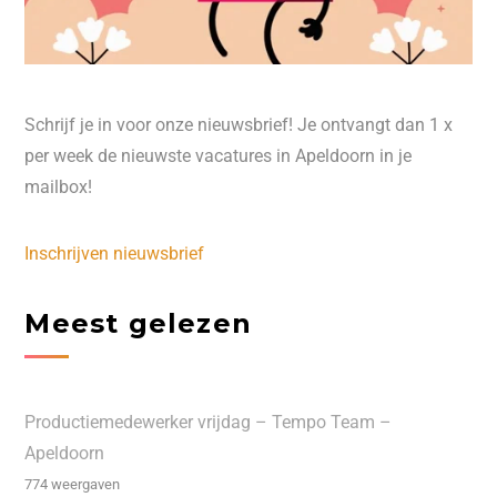
Schrijf je in voor onze nieuwsbrief! Je ontvangt dan 1 x
per week de nieuwste vacatures in Apeldoorn in je
mailbox!
Inschrijven nieuwsbrief
Meest gelezen
Productiemedewerker vrijdag – Tempo Team –
Apeldoorn
774 weergaven