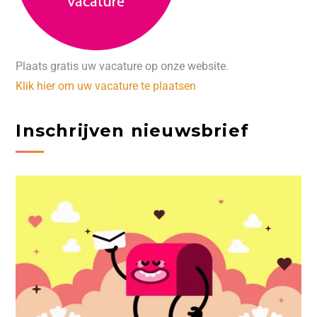
Plaats gratis uw vacature op onze website.
Klik hier om uw vacature te plaatsen
Inschrijven nieuwsbrief