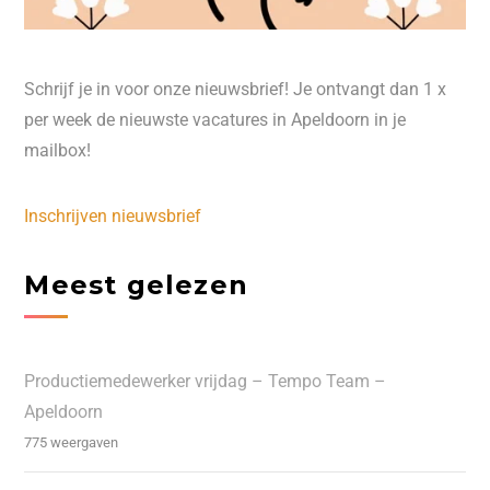
Schrijf je in voor onze nieuwsbrief! Je ontvangt dan 1 x
per week de nieuwste vacatures in Apeldoorn in je
mailbox!
Inschrijven nieuwsbrief
Meest gelezen
Productiemedewerker vrijdag – Tempo Team –
Apeldoorn
775 weergaven