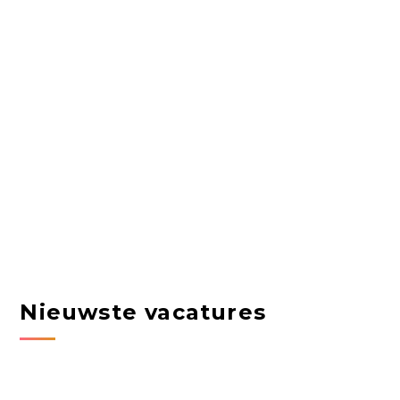
Nieuwste vacatures