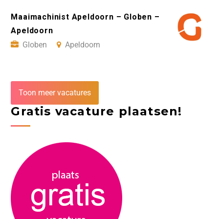
Maaimachinist Apeldoorn – Globen –
Apeldoorn
Globen
Apeldoorn
Toon meer vacatures
Gratis vacature plaatsen!