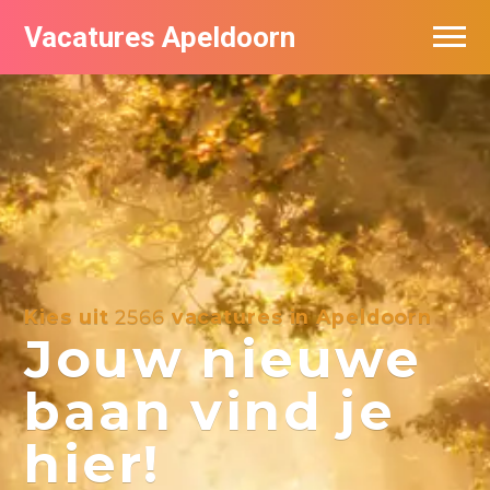
Vacatures Apeldoorn
Vacatures per bedrijf
De populairste vacatures in Apeldoorn
Nieuwsbrief feed
Kies uit
2566
vacatures in Apeldoorn
Jouw nieuwe
baan vind je
hier!