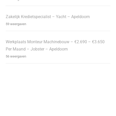
Zakelijk Kredietspecialist – Yacht – Apeldoorn
59 weergaven
Werkplaats Monteur Machinebouw – €2.690 – €3.650
Per Maand – Jobster – Apeldoorn
56 weergaven