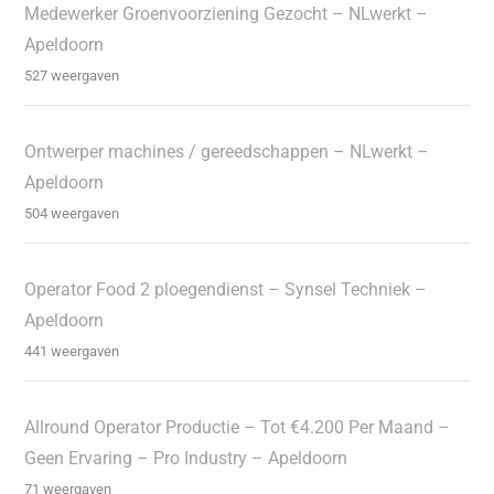
Medewerker Groenvoorziening Gezocht – NLwerkt –
Apeldoorn
527 weergaven
Ontwerper machines / gereedschappen – NLwerkt –
Apeldoorn
504 weergaven
Operator Food 2 ploegendienst – Synsel Techniek –
Apeldoorn
441 weergaven
Allround Operator Productie – Tot €4.200 Per Maand –
Geen Ervaring – Pro Industry – Apeldoorn
71 weergaven