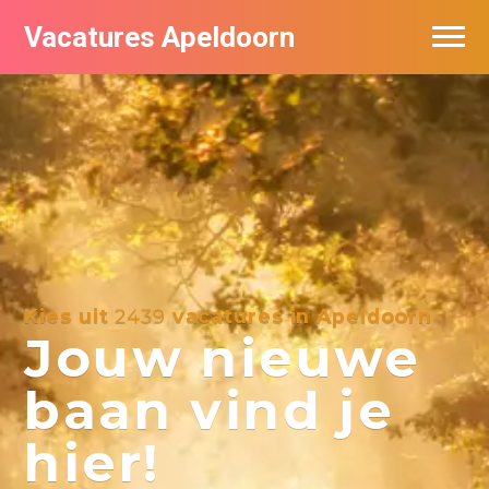
Vacatures Apeldoorn
Vacatures per bedrijf
De populairste vacatures in Apeldoorn
Nieuwsbrief feed
Kies uit
2439
vacatures in Apeldoorn
Jouw nieuwe
baan vind je
hier!