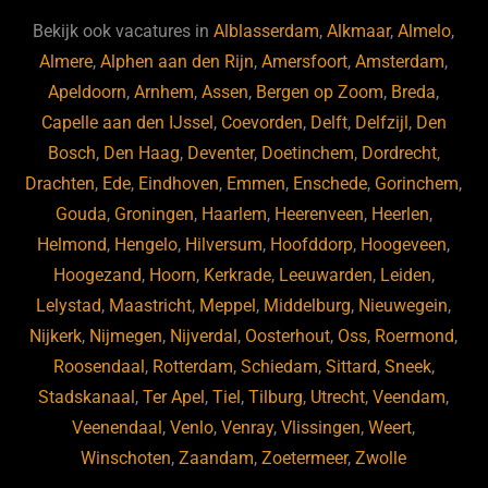
b
ky
dI
Bekijk ook vacatures in
Alblasserdam
,
Alkmaar
,
Almelo
,
o
n
Almere
,
Alphen aan den Rijn
,
Amersfoort
,
Amsterdam
,
Apeldoorn
,
Arnhem
,
Assen
,
Bergen op Zoom
,
Breda
,
o
Capelle aan den IJssel
,
Coevorden
,
Delft
,
Delfzijl
,
Den
k
Bosch
,
Den Haag
,
Deventer
,
Doetinchem
,
Dordrecht
,
Drachten
,
Ede
,
Eindhoven
,
Emmen
,
Enschede
,
Gorinchem
,
Gouda
,
Groningen
,
Haarlem
,
Heerenveen
,
Heerlen
,
Helmond
,
Hengelo
,
Hilversum
,
Hoofddorp
,
Hoogeveen
,
Hoogezand
,
Hoorn
,
Kerkrade
,
Leeuwarden
,
Leiden
,
Lelystad
,
Maastricht
,
Meppel
,
Middelburg
,
Nieuwegein
,
Nijkerk
,
Nijmegen
,
Nijverdal
,
Oosterhout
,
Oss
,
Roermond
,
Roosendaal
,
Rotterdam
,
Schiedam
,
Sittard
,
Sneek
,
Stadskanaal
,
Ter Apel
,
Tiel
,
Tilburg
,
Utrecht
,
Veendam
,
Veenendaal
,
Venlo
,
Venray
,
Vlissingen
,
Weert
,
Winschoten
,
Zaandam
,
Zoetermeer
,
Zwolle