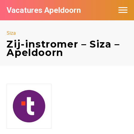
Vacatures Apeldoorn
Vacatures per bedrijf
Siza
De populairste vacatures in Apeldoorn
Zij-instromer – Siza –
Apeldoorn
Nieuwsbrief feed