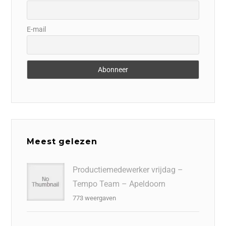
E-mail
Meest gelezen
Productiemedewerker vrijdag –
Tempo Team – Apeldoorn
773 weergaven