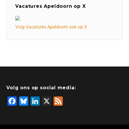
Vacatures Apeldoorn op X
Volg Vacatures Apeldoorn ook op X
Volg ons op social media:
F
Bl
Li
X
F
a
u
n
e
c
e
k
e
e
s
e
d