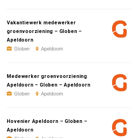
Vakantiewerk medewerker
groenvoorziening – Globen –
Apeldoorn
Globen
Apeldoorn
Medewerker groenvoorziening
Apeldoorn – Globen – Apeldoorn
Globen
Apeldoorn
Hovenier Apeldoorn – Globen –
Apeldoorn