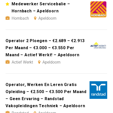
Medewerker Servicebalie –
Hornbach – Apeldoorn
Hornbach
Apeldoorn
Operator 2 Ploegen – €2.689 – €2.913
Per Maand – €3.000 – €3.550 Per
Maand – Actief Werkt! – Apeldoorn
Actief Werkt
Apeldoorn
Operator, Werken En Leren Gratis
Opleiding – €2.500 – €3.500 Per Maand
– Geen Ervaring – Randstad
Vakopleidingen Techniek – Apeldoorn