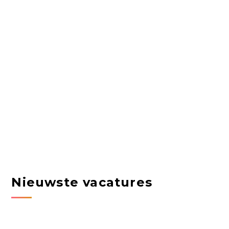
Nieuwste vacatures