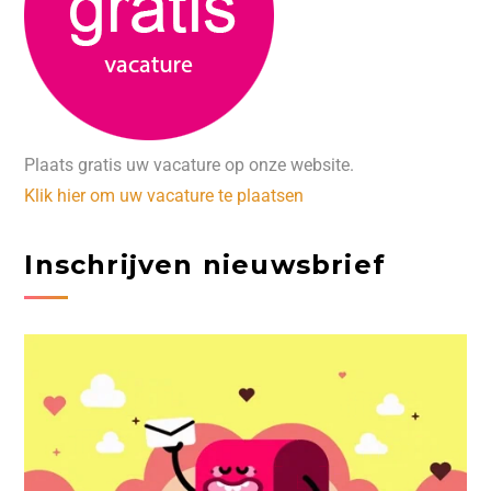
Plaats gratis uw vacature op onze website.
Klik hier om uw vacature te plaatsen
Inschrijven nieuwsbrief